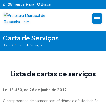
Transparência
Buscar
Carta de Serviços
Home
Carta de Serviços
L
i
s
t
a
d
e
c
a
r
t
a
s
d
e
s
e
r
v
i
ç
o
s
Lei 13.460, de 26 de junho de 2017
O compromisso de atender com eficiência e efetividade às